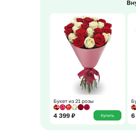
Вн
Гвоздики
Статица
Георгины
Суккуленты
Гипсофила
Тюльпаны
Гортензии
Фрезия
Ирисы
Эустома
Каллы
Букет из 21 розы
Б
4 399
₽
6
Купить