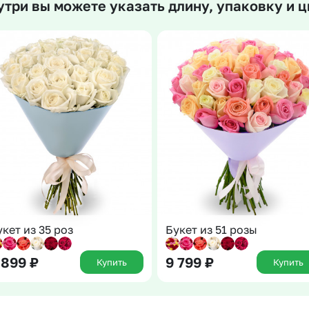
утри вы можете указать длину, упаковку и ц
Insta букеты
До
Хиты продаж
Че
Новинки
Все категории
укет из 35 роз
Букет из 51 розы
 899
₽
9 799
₽
Купить
Купить