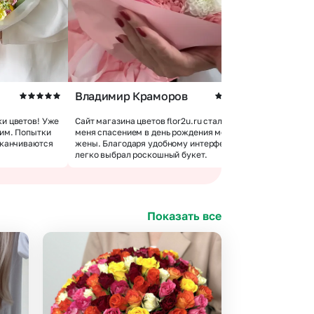
Владимир Краморов
Андрей 
и цветов! Уже
Сайт магазина цветов flor2u.ru стал для
 им. Попытки
меня спасением в день рождения моей
Покупкой 
аканчиваются
жены. Благодаря удобному интерфейсу я
доставки 
легко выбрал роскошный букет.
цветов хо
Показать все