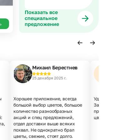
Показать все
специальное
предложение
ь
Михаил Берестнев
Наталья А.
25 декабря 2025 г.
23 декабря 202
ы
Хорошее приложение, всегда
Удобный сайт, все по
большой выбор цветов, большое
Заказала за 5 минут,
количество разнообразных
проблем. Курьер веж
:
акций и спец предложений,
цветы свежие, не мят
та,
отдел доставки выше всяких
похвал. Не однократно брал
цветы, свежие, стоят долго.