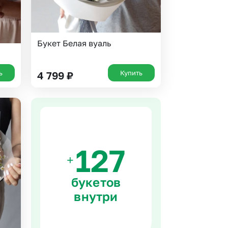
Букет Белая вуаль
ь
Купить
4 799
₽
+
букетов
внутри