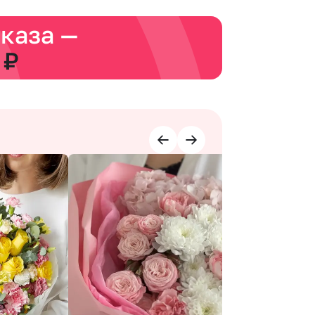
аказа —
 ₽