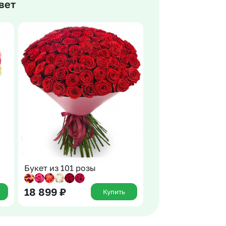
вет
 10000 рублей
рная пятница
Букет из 101 розы
18 899
₽
Купить