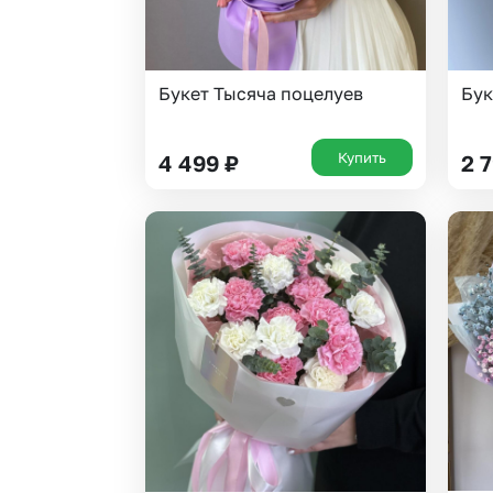
Букет Тысяча поцелуев
Бук
Купить
4 499
₽
2 