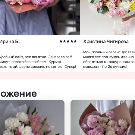
Ирина Б.
Христина Чигирева
Мой любимый сервис доставк
Удобный сайт, все понятно. Заказала за 5
много лет пользуюсь именно
минут, оплата без проблем. Курьер
обратиться к конкурентам з
вежливый, цветы свежие, не мятые. Супер!
выводом - flor2u лучшие!
ложение