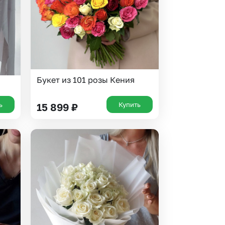
Букет из 101 розы Кения
ь
Купить
15 899
₽