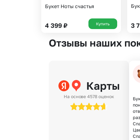
Бук
Букет Ноты счастья
Купить
4 399
₽
3 
Отзывы наших по
Карты
На основе 4578 оценок
Бук
по
отв
раз
Спа
Цве
Сп