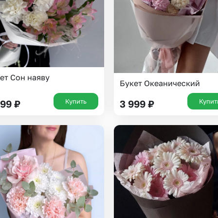
ет Сон наяву
Букет Океанический
Купить
Купит
299
₽
3 999
₽
Выберите город доставки
Или выберите из популярных
Москва и МО
Санкт-Петербург
Нижний Новгород
Самара