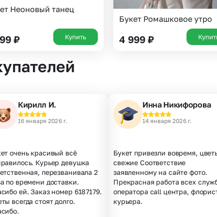
ет Неоновый танец
Букет Ромашковое утро
Купить
Купит
799
₽
4 999
₽
купателей
Кирилл И.
Инна Никифорова
16 января 2026 г.
14 января 2026 г.
ет очень красивый всё
Букет привезли вовремя, цвет
нравилось. Курьер девушка
свежие Соответствие
етственная, перезванивала 2
заявленному на сайте фото.
а по времени доставки.
Прекрасная работа всех служб
сибо ей. Заказ номер 6187179.
оператора call центра, флорис
ты всегда стоят долго.
курьера.
асибо.